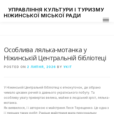
Skip
to
УПРАВЛІННЯ КУЛЬТУРИ І ТУРИЗМУ
content
НІЖИНСЬКОЇ МІСЬКОЇ РАДИ
Menu
ПРО УПРАВЛІННЯ
ЗАКЛАДИ КУЛЬТУРИ
ТУРИЗМ
НАЦІОНАЛЬНІ СПІЛЬНОТИ
ЗАХОДИ
НІЖИН МИСТЕЦЬКИЙ
ФОТОГАЛЕРЕЯ
ДОСТУП ДО ІНФОРМАЦІЇ
Особлива лялька-мотанка у
Ніжинській Центральній бібліотеці
POSTED ON
2 ЛИПНЯ, 2026
BY
УКІТ
У Ніжинській Центральній бібліотеці є етнокуточок, де зібрано
чимало цікавих речей із давнього українського побуту. Та
особливу увагу привертає велика, майже в людський зріст, лялька-
мотанка.
Як виявилося, її авторкою є майстриня Леся Терещенко. Це одна з
її перших таких робіт. Раніше майстриня мала персональну