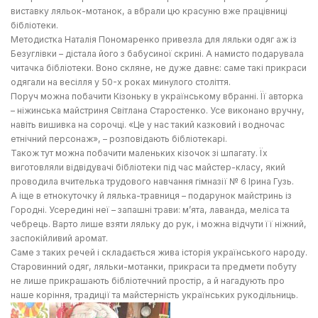
виставку ляльок-мотанок, а вбрали цю красуню вже працівниці
бібліотеки.
Методистка Наталія Пономаренко привезла для ляльки одяг аж із
Безуглівки – дістала його з бабусиної скрині. А намисто подарувала
читачка бібліотеки. Воно скляне, не дуже давнє: саме такі прикраси
одягали на весілля у 50-х роках минулого століття.
Поруч можна побачити Кізоньку в українському вбранні. Її авторка
– ніжинська майстриня Світлана Старостенко. Усе виконано вручну,
навіть вишивка на сорочці. «Це у нас такий казковий і водночас
етнічний персонаж», – розповідають бібліотекарі.
Також тут можна побачити маленьких кізочок зі шпагату. Їх
виготовляли відвідувачі бібліотеки під час майстер-класу, який
проводила вчителька трудового навчання гімназії № 6 Ірина Гузь.
А іще в етнокуточку й лялька-травниця – подарунок майстринь із
Городні. Усередині неї – запашні трави: м’ята, лаванда, меліса та
чебрець. Варто лише взяти ляльку до рук, і можна відчути її ніжний,
заспокійливий аромат.
Саме з таких речей і складається жива історія українського народу.
Старовинний одяг, ляльки-мотанки, прикраси та предмети побуту
не лише прикрашають бібліотечний простір, а й нагадують про
наше коріння, традиції та майстерність українських рукодільниць.