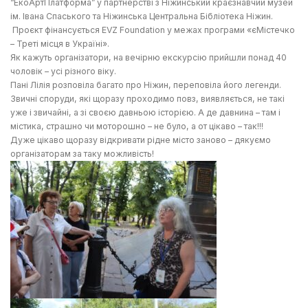
“ЕкоАртПлатформа” у партнерстві з Ніжинський краєзнавчий музей
ім. Івана Спаського та Ніжинська Центральна Бібліотека Ніжин.
Проєкт фінансується EVZ Foundation у межах програми «єМістечко
– Треті місця в Україні».
Як кажуть організатори, на вечірню екскурсію прийшли понад 40
чоловік – усі різного віку.
Пані Лілія розповіла багато про Ніжин, переповіла його легенди.
Звичні споруди, які щоразу проходимо повз, виявляється, не такі
уже і звичайні, а зі своєю давньою історією. А де давнина – там і
містика, страшно чи моторошно – не було, а от цікаво – так!!!
Дуже цікаво щоразу відкривати рідне місто заново – дякуємо
організаторам за таку можливість!