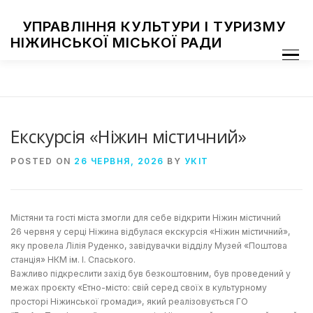
Skip
to
УПРАВЛІННЯ КУЛЬТУРИ І ТУРИЗМУ
content
НІЖИНСЬКОЇ МІСЬКОЇ РАДИ
Menu
ПРО УПРАВЛІННЯ
ЗАКЛАДИ КУЛЬТУРИ
ТУРИЗМ
НАЦІОНАЛЬНІ СПІЛЬНОТИ
ЗАХОДИ
НІЖИН МИСТЕЦЬКИЙ
ФОТОГАЛЕРЕЯ
ДОСТУП ДО ІНФОРМАЦІЇ
Екскурсія «Ніжин містичний»
POSTED ON
26 ЧЕРВНЯ, 2026
BY
УКІТ
Містяни та гості міста змогли для себе відкрити Ніжин містичний
26 червня у серці Ніжина відбулася екскурсія «Ніжин містичний»,
яку провела Лілія Руденко, завідувачки відділу Музей «Поштова
станція» НКМ ім. І. Спаського.
Важливо підкреслити захід був безкоштовним, був проведений у
межах проєкту «Етно-місто: свій серед своїх в культурному
просторі Ніжинської громади», який реалізовується ГО