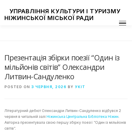
Skip
to
УПРАВЛІННЯ КУЛЬТУРИ І ТУРИЗМУ
content
НІЖИНСЬКОЇ МІСЬКОЇ РАДИ
Menu
ПРО УПРАВЛІННЯ
ЗАКЛАДИ КУЛЬТУРИ
ТУРИЗМ
НАЦІОНАЛЬНІ СПІЛЬНОТИ
ЗАХОДИ
НІЖИН МИСТЕЦЬКИЙ
ФОТОГАЛЕРЕЯ
ДОСТУП ДО ІНФОРМАЦІЇ
Презентація збірки поезії “Один із
мільйонів світів” Олександри
Литвин-Сандуленко
POSTED ON
3 ЧЕРВНЯ, 2026
BY
УКІТ
Літературний дебют Олександри Литвин-Сандуленко відбувся 2
червня в читальній залі
Ніжинська Центральна Бібліотека Ніжин
.
Авторка презентувала свою першу збірку поезії “Один із мільйонів
світів”.