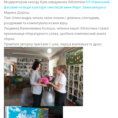
Модератором заходу була завідувачка бібліотеки
КЗ Ніжинський
фаховий коледж культури і мистецтв імені Марії Заньковецької
Марина Дорош.
Пані Олександра читала свою поезію і ділилась спогадами,
роздумами та коментувала кожен вірш.
Людмила Валентинівна Колоша, читачка нашої бібліотеки і палка
прихильниця літературного слова, зробила комплексний аналіз
збірки.
Привітати авторку приїхали її учні, перша вчителька та друзі.