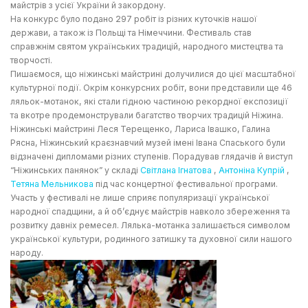
майстрів з усієї України й закордону.
На конкурс було подано 297 робіт із різних куточків нашої
держави, а також із Польщі та Німеччини. Фестиваль став
справжнім святом українських традицій, народного мистецтва та
творчості.
Пишаємося, що ніжинські майстрині долучилися до цієї масштабної
культурної події. Окрім конкурсних робіт, вони представили ще 46
ляльок-мотанок, які стали гідною частиною рекордної експозиції
та вкотре продемонстрували багатство творчих традицій Ніжина.
Ніжинські майстрині Леся Терещенко, Лариса Івашко, Галина
Рясна, Ніжинський краєзнавчий музей імені Івана Спаського були
відзначені дипломами різних ступенів. Порадував глядачів й виступ
“Ніжинських панянок” у складі
Світлана Ігнатова
,
Антоніна Купрій
,
Тетяна Мельникова
під час концертної фестивальної програми.
Участь у фестивалі не лише сприяє популяризації української
народної спадщини, а й об’єднує майстрів навколо збереження та
розвитку давніх ремесел. Лялька-мотанка залишається символом
української культури, родинного затишку та духовної сили нашого
народу.