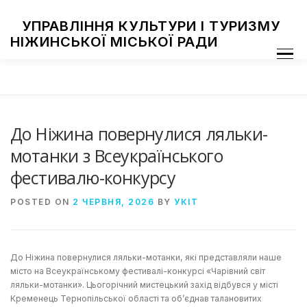
Skip
to
УПРАВЛІННЯ КУЛЬТУРИ І ТУРИЗМУ
content
НІЖИНСЬКОЇ МІСЬКОЇ РАДИ
Menu
ПРО УПРАВЛІННЯ
ЗАКЛАДИ КУЛЬТУРИ
ТУРИЗМ
НАЦІОНАЛЬНІ СПІЛЬНОТИ
ЗАХОДИ
НІЖИН МИСТЕЦЬКИЙ
ФОТОГАЛЕРЕЯ
ДОСТУП ДО ІНФОРМАЦІЇ
До Ніжина повернулися ляльки-
мотанки з Всеукраїнського
фестивалю-конкурсу
POSTED ON
2 ЧЕРВНЯ, 2026
BY
УКІТ
До Ніжина повернулися ляльки-мотанки, які представляли наше
місто на Всеукраїнському фестивалі-конкурсі «Чарівний світ
ляльки-мотанки». Цьогорічний мистецький захід відбувся у місті
Кременець Тернопільської області та об’єднав талановитих