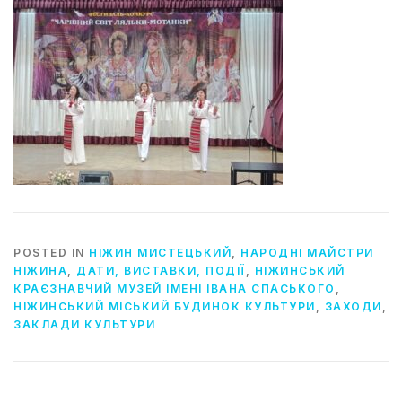
POSTED IN
НІЖИН МИСТЕЦЬКИЙ
,
НАРОДНІ МАЙСТРИ
НІЖИНА
,
ДАТИ, ВИСТАВКИ, ПОДІЇ
,
НІЖИНСЬКИЙ
КРАЄЗНАВЧИЙ МУЗЕЙ ІМЕНІ ІВАНА СПАСЬКОГО
,
НІЖИНСЬКИЙ МІСЬКИЙ БУДИНОК КУЛЬТУРИ
,
ЗАХОДИ
,
ЗАКЛАДИ КУЛЬТУРИ