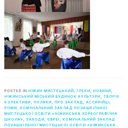
POSTED IN
НІЖИН МИСТЕЦЬКИЙ
,
ГРЕКИ
,
НОВИНИ
,
НІЖИНСЬКИЙ МІСЬКИЙ БУДИНОК КУЛЬТУРИ
,
ТВОРЧІ
КОЛЕКТИВИ
,
ПОЛЯКИ
,
ПРО ЗАКЛАД
,
АССИРІЙЦІ
,
РОМИ
,
КОМУНАЛЬНИЙ ЗАКЛАД ПОЗАШКІЛЬНОЇ
МИСТЕЦЬКОЇ ОСВІТИ «НІЖИНСЬКА ХОРЕОГРАФІЧНА
ШКОЛА»
,
ЗАХОДИ
,
ЄВРЕЇ
,
КОМУНАЛЬНИЙ ЗАКЛАД
ПОЗАШКІЛЬНОЇ МИСТЕЦЬКОЇ ОСВІТИ «НІЖИНСЬКА