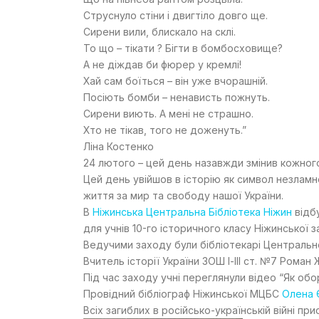
Струснуло стіни і двигтіло довго ще.
Сирени вили, блискало на склі.
То що – тікати ? Бігти в бомбосховище?
А не діждав би фюрер у кремлі!
Хай сам боїться – він уже вчорашній.
Посіють бомби – ненависть пожнуть.
Сирени виють. А мені не страшно.
Хто не тікав, того не доженуть.”
Ліна Костенко
24 лютого – цей день назавжди змінив кожного 
Цей день увійшов в історію як символ незламн
життя за мир та свободу нашої України.
В
Ніжинська Центральна Бібліотека Ніжин
відбу
для учнів 10-го історичного класу Ніжинської з
Ведучими заходу були бібліотекарі Центральн
Вчитель історії України ЗОШ І-ІІІ ст. №7 Рома
Під час заходу учні переглянули відео “Як о
Провідний бібліограф Ніжинської МЦБС
Олена 
Всіх загиблих в російсько-українській війні п