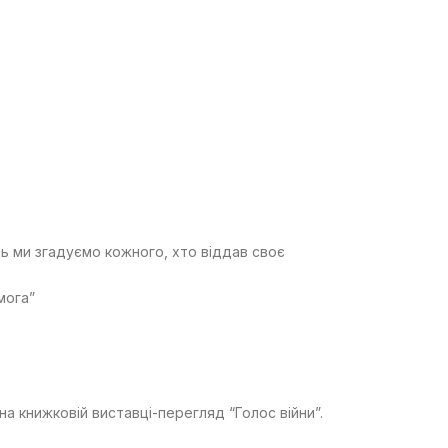
нь ми згадуємо кожного, хто віддав своє
мога”
на книжковій виставці-перегляд “Голос війни”.