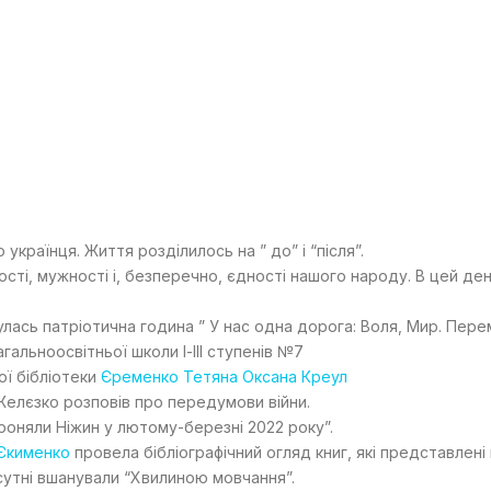
українця. Життя розділилось на ” до” і “після”.
ості, мужності і, безперечно, єдності нашого народу. В цей де
лась патріотична година ” У нас одна дорога: Воля, Мир. Пере
агальноосвітньої школи І-ІІІ ступенів №7
ої бібліотеки
Єременко Тетяна
Оксана Креул
н Желєзко розповів про передумови війни.
бороняли Ніжин у лютому-березні
2022
року”.
Єкименко
провела бібліографічний огляд книг, які представлені 
рисутні вшанували “Хвилиною мовчання”.