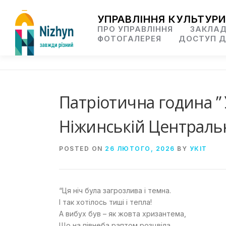
Skip
to
УПРАВЛІННЯ КУЛЬТУРИ
content
ПРО УПРАВЛІННЯ
ЗАКЛАД
ФОТОГАЛЕРЕЯ
ДОСТУП Д
Патріотична година ” 
Ніжинській Центральн
POSTED ON
26 ЛЮТОГО, 2026
BY
УКІТ
“Ця ніч була загрозлива і темна.
І так хотілось тиші і тепла!
А вибух був – як жовта хризантема,
Що на півнеба раптом розцвіла.