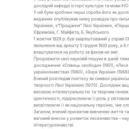
дослідній кафедрі історії культури та мови ІН
У ній були зроблені перші спроби його як досл
виданнях опублікував низку розвідок про письм
Українки», «“Прощання” Лесі Українки», «Перш
Єфремова, Г. Майфета, Б. Якубського.
1 жовтня 1929 р. був заарештований у справі 
звільнення від арешту 5 грудня 1933 року, а 6 
влаштуватися на роботу за фахом не зміг.
Продовжити свої науковій пошуки в даній темат
дослідження: «Співець свободи» (1951), «Леся У
українознавства» (1980), «Зоря України» (1988)
Вчений розглядав поетесу як символ українськ
творчості Лесі Українки» (1970). Дослідник акц
високою інтелектуальністю та творчим генієм.
ідентичності, підкреслюючи її роль у світово
висвітлюючи її як національну героїню, чиє сл
Загалом, вчений присвятив вивченню життя та 
вагомий внесок у розвиток лесезнавства – нау
літературознавстві.