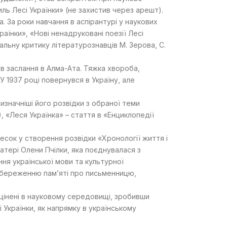
иль Лесі Українки» (не захистив через арешт).
. За роки навчання в аспірантурі у наукових
аїнки», «Нові ненадруковані поезії Лесі
альну критику літературознавців М. Зерова, С.
ів заслання в Алма-Ата. Тяжка хвороба,
 У 1937 році повернувся в Україну, але
изначніші його розвідки з обраної теми
), «Леся Українка» – стаття в «Енциклопедії
есок у створення розвідки «Хронології життя і
матері Олени Пчілки, яка поєднувалася з
ня української мови та культурної
в збереженню пам’яті про письменницю,
оцінені в науковому середовищі, зробивши
Українки, як напрямку в українському