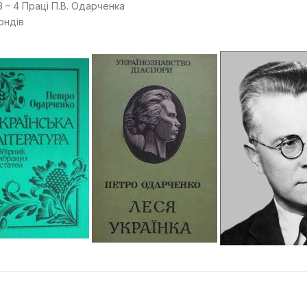
 3 – 4 Праці П.В. Одарченка
ондів