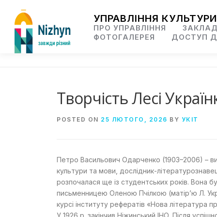
Skip
to
УПРАВЛІННЯ КУЛЬТУРИ
content
ПРО УПРАВЛІННЯ
ЗАКЛАД
ФОТОГАЛЕРЕЯ
ДОСТУП Д
Творчість Лесі Украї
POSTED ON
25 ЛЮТОГО, 2026
BY
УКІТ
Петро Васильович Одарченко (1903–2006) – вип
культури та мови, дослідник-літературознаве
розпочалася ще із студентських років. Вона бу
письменницею Оленою Пчілкою (матір’ю Л. Укр
курсі інституту рефератів «Нова література п
У 1926 р. закінчив Ніжинський ІНО. Після успі