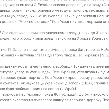
О й під керівництвом Є. Рихліка написав дисертацію на тему «Ст
ідника порівняльно-історичного методу в галузі українознавства
енницю, серед них – «“Die Weber” Г. Гайне у перекладі Лесі Укр
а редакція “Місячної легенди” Лесі Українки», що одержали схв
СВУ за сфабрикованими звинуваченнями і засуджений до 3-х рок
грудня того ж року – знов арешт і висилка на 3 роки в Уральськ.
иці П. Одарченко зміг вже в еміграції через багато років. Найв
країнка» – вступна стаття до І тому творів Лесі Українки (1953
.
ої ідентичності та незламності, зробивши фундаментальний вн
ентував увагу на мужній вдачі Лесі Українки, успадкованій від 
 Інтерпретував творчість Лесі Українки крізь призму утверджен
му контексті. Як науковець української діаспори (США), сприя
ово було «найсильнішим» на соборній Україні.
творчості Лесі Українки понад 80 публікацій, що були високо 
кового висвітлення життєвого шляху та творчого доробку Лесі 