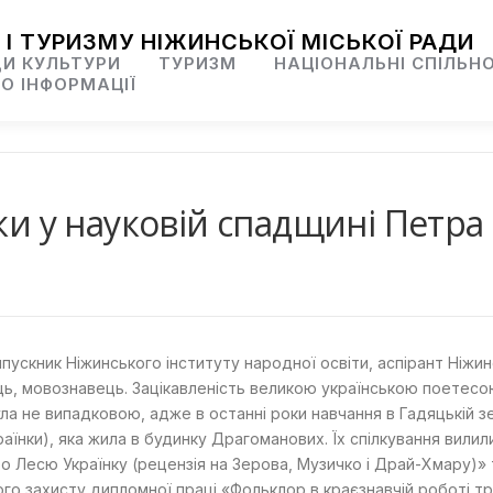
 І ТУРИЗМУ НІЖИНСЬКОЇ МІСЬКОЇ РАДИ
И КУЛЬТУРИ
ТУРИЗМ
НАЦІОНАЛЬНІ СПІЛЬН
О ІНФОРМАЦІЇ
нки у науковій спадщині Петр
ускник Ніжинського інституту народної освіти, аспірант Ніжин
ць, мовознавець. Зацікавленість великою українською поетес
ла не випадковою, адже в останні роки навчання в Гадяцькій зе
аїнки), яка жила в будинку Драгоманових. Їх спілкування вили
ро Лесю Українку (рецензія на Зерова, Музичко і Драй-Хмару)» 
шного захисту дипломної праці «Фольклор в краєзнавчій роботі 