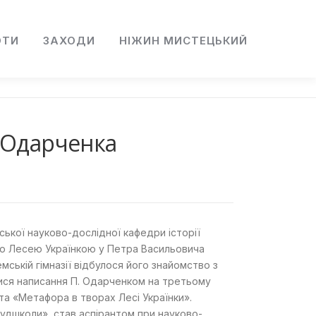
ОТИ
ЗАХОДИ
НІЖИН МИСТЕЦЬКИЙ
а Одарченка
ської науково-дослідної кафедри історії
ою Лесею Українкою у Петра Васильовича
мській гімназії відбулося його знайомство з
лися написання П. Одарченком на третьому
та «Метафора в творах Лесі Українки».
трудшколи», став аспірантом при науково-