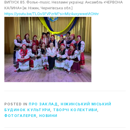
ВИПУСК 85. Фольк-music. Незламні українці: Ансамбль «ЧЕРВОНА
КАЛИНА» [м. Ніжин, Чернігівська обл.]
https://youtu.be/TLGs5FVPzrM?si=Mlz4uxywweVtOhhr
POSTED IN
ПРО ЗАКЛАД
,
НІЖИНСЬКИЙ МІСЬКИЙ
БУДИНОК КУЛЬТУРИ
,
ТВОРЧІ КОЛЕКТИВИ
,
ФОТОГАЛЕРЕЯ
,
НОВИНИ