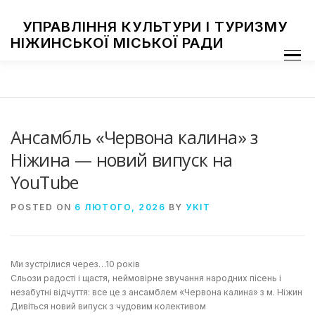
Skip
to
УПРАВЛІННЯ КУЛЬТУРИ І ТУРИЗМУ
content
НІЖИНСЬКОЇ МІСЬКОЇ РАДИ
Menu
ПРО УПРАВЛІННЯ
ЗАКЛАДИ КУЛЬТУРИ
ТУРИЗМ
НАЦІОНАЛЬНІ СПІЛЬНОТИ
ЗАХОДИ
НІЖИН МИСТЕЦЬКИЙ
ФОТОГАЛЕРЕЯ
ДОСТУП ДО ІНФОРМАЦІЇ
Ансамбль «Червона калина» з
Ніжина — новий випуск на
YouTube
POSTED ON
6 ЛЮТОГО, 2026
BY
УКІТ
Ми зустрілися через…10 років
Сльози радості і щастя, неймовірне звучання народних пісень і
незабутні відчуття: все це з ансамблем «Червона калина» з м. Ніжин
Дивіться новий випуск з чудовим колективом