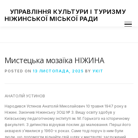
Skip
to
УПРАВЛІННЯ КУЛЬТУРИ І ТУРИЗМУ
content
НІЖИНСЬКОЇ МІСЬКОЇ РАДИ
Menu
ПРО УПРАВЛІННЯ
ЗАКЛАДИ КУЛЬТУРИ
ТУРИЗМ
НАЦІОНАЛЬНІ СПІЛЬНОТИ
ЗАХОДИ
НІЖИН МИСТЕЦЬКИЙ
ФОТОГАЛЕРЕЯ
ДОСТУП ДО ІНФОРМАЦІЇ
Мистецька мозаїка НІЖИНА
POSTED ON
13 ЛИСТОПАДА, 2025
BY
УКІТ
АНАТОЛІЙ УСТИНОВ
Народився Устинов Анатолій Миколайович 10 травня 1947 року в
Ніжині. Закінчив Ніжинську ЗОШ № 3. Вищу освіту здобув у
Київському педагогічному інституті ім. М. Горького на історичному
факультеті. З дитинства відчував поклик до малювання. Перші його
акварелі з’явилися у 1960-х роках. Саме тоді поруч із ним були
люди, що допомогли віднайти свій шлях у мистецтві: заслужений