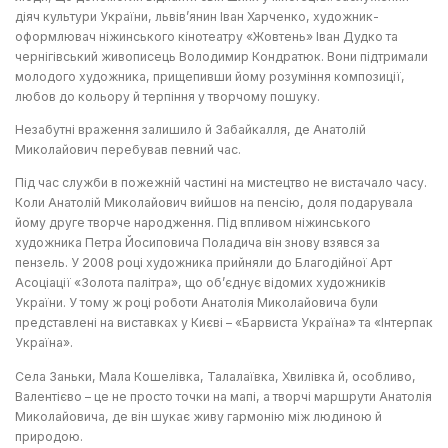
діяч культури України, львів’янин Іван Харченко, художник-
оформлювач ніжинського кінотеатру «Жовтень» Іван Дудко та
чернігівський живописець Володимир Кондратюк. Вони підтримали
молодого художника, прищепивши йому розуміння композиції,
любов до кольору й терпіння у творчому пошуку.
Незабутні враження залишило й Забайкалля, де Анатолій
Миколайович перебував певний час.
Під час служби в пожежній частині на мистецтво не вистачало часу.
Коли Анатолій Миколайович вийшов на пенсію, доля подарувала
йому друге творче народження. Під впливом ніжинського
художника Петра Йосиповича Поладича він знову взявся за
пензель. У 2008 році художника прийняли до Благодійної Арт
Асоціації «Золота палітра», що об’єднує відомих художників
України. У тому ж році роботи Анатолія Миколайовича були
представлені на виставках у Києві – «Барвиста Україна» та «Інтерпак
Україна».
Села Заньки, Мала Кошелівка, Талалаївка, Хвилівка й, особливо,
Валентієво – це не просто точки на мапі, а творчі маршрути Анатолія
Миколайовича, де він шукає живу гармонію між людиною й
природою.