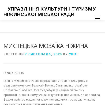
Skip
to
УПРАВЛІННЯ КУЛЬТУРИ І ТУРИЗМУ
content
НІЖИНСЬКОЇ МІСЬКОЇ РАДИ
Menu
ПРО УПРАВЛІННЯ
ЗАКЛАДИ КУЛЬТУРИ
ТУРИЗМ
НАЦІОНАЛЬНІ СПІЛЬНОТИ
ЗАХОДИ
НІЖИН МИСТЕЦЬКИЙ
ФОТОГАЛЕРЕЯ
ДОСТУП ДО ІНФОРМАЦІЇ
МИСТЕЦЬКА МОЗАЇКА НІЖИНА
POSTED ON
7 ЛИСТОПАДА, 2025
BY
УКІТ
Галина РЯСНА
Галина Михайлівна Рясна народилася 7 травня 1967 року в
мальовничому селі Балаклія Великобагачанського району
Полтавської області. Освіту здобула у Решетилівському
професійно-технічному училищі художніх промислів, де оволоділа
фахом майстра машинної та ручної вишивки – ремесла, у якому
поєднуються праця, терпіння і натхнення.