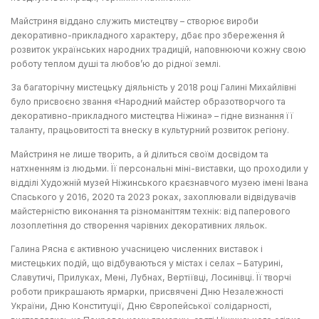
Майстриня віддано служить мистецтву – створює вироби
декоративно-прикладного характеру, дбає про збереження й
розвиток українських народних традицій, наповнюючи кожну свою
роботу теплом душі та любов’ю до рідної землі.
За багаторічну мистецьку діяльність у 2018 році Галині Михайлівні
було присвоєно звання «Народний майстер образотворчого та
декоративно-прикладного мистецтва Ніжина» – гідне визнання її
таланту, працьовитості та внеску в культурний розвиток регіону.
Майстриня не лише творить, а й ділиться своїм досвідом та
натхненням із людьми. Її персональні міні-виставки, що проходили у
відділі Художній музей Ніжинського краєзнавчого музею імені Івана
Спаського у 2016, 2020 та 2023 роках, захоплювали відвідувачів
майстерністю виконання та різноманіттям технік: від паперового
лозоплетіння до створення чарівних декоративних ляльок.
Галина Рясна є активною учасницею численних виставок і
мистецьких подій, що відбуваються у містах і селах – Батурині,
Славутичі, Прилуках, Мені, Лубнах, Вертіївці, Лосинівці. Її творчі
роботи прикрашають ярмарки, присвячені Дню Незалежності
України, Дню Конституції, Дню Європейської солідарності,