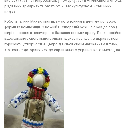
виставлялись на Покровському ярмарку, святі Ніжинського огірка,
різдвяних ярмарках та багатьох інших культурно-мистецьких
подіях.
Роботи Галини Михайлівни вражають тонким відчуттям кольору,
форми та композиції. У кожній її створеній речі – любов до праці,
щирість серця й невичерпне бажання творити красу. Вона постійно
вдосконалює свою майстерність, шукає нові ідеї, відкриває нові
горизонти у творчості й щедро ділиться своїм натхненням із тими,
хто прагне доторкнутися до справжнього українського мистецтва.
—