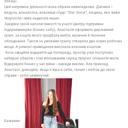
локації.
Цей напрямок діяльності вона обрала невипадково. Дівчина –
ведуча, вокалістка, власниця студії “Star Voice”, людина, яка живе
творчістю і вміє надихати інших.
Завдяки своїй наполегливості та участі Центру підтримки
підприємництва (Бізнес хабу), Анастасія оформила державний
грант, за кошти якого придбала меблі, музичне й технічне
обладнання. Також за умовами гранту створила два нових робочих
місця. А ремонт приміщення виконала власним коштом.
Хоча офіційне відкриття ще попереду, простір уже поступово
набирає обертів і стає впізнаваним серед творчої спільноти міста.
Відкривати бізнес у час війни – завжди виклик. Але приклад
Анастасії доводить: якщо є віра в себе, талант і любов до своєї
справи – успіх неминучий.
Бажаємо