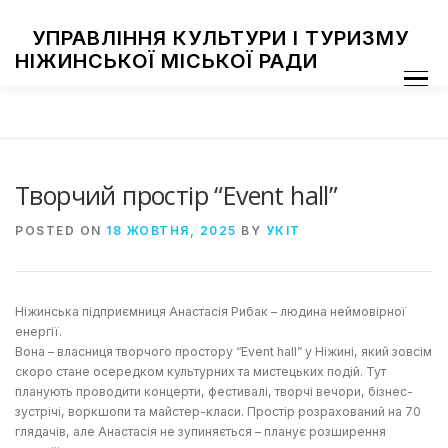
Skip
to
УПРАВЛІННЯ КУЛЬТУРИ І ТУРИЗМУ
content
НІЖИНСЬКОЇ МІСЬКОЇ РАДИ
Menu
ПРО УПРАВЛІННЯ
ЗАКЛАДИ КУЛЬТУРИ
ТУРИЗМ
НАЦІОНАЛЬНІ СПІЛЬНОТИ
ЗАХОДИ
НІЖИН МИСТЕЦЬКИЙ
ФОТОГАЛЕРЕЯ
ДОСТУП ДО ІНФОРМАЦІЇ
Творчий простір “Event hall”
POSTED ON
18 ЖОВТНЯ, 2025
BY
УКІТ
Ніжинська підприємниця Анастасія Рибак – людина неймовірної
енергії.
Вона – власниця творчого простору “Event hall” у Ніжині, який зовсім
скоро стане осередком культурних та мистецьких подій. Тут
планують проводити концерти, фестивалі, творчі вечори, бізнес-
зустрічі, воркшопи та майстер-класи. Простір розрахований на 70
глядачів, але Анастасія не зупиняється – планує розширення