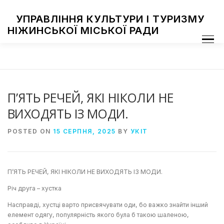
Skip
to
УПРАВЛІННЯ КУЛЬТУРИ І ТУРИЗМУ
content
НІЖИНСЬКОЇ МІСЬКОЇ РАДИ
Menu
ПРО УПРАВЛІННЯ
ЗАКЛАДИ КУЛЬТУРИ
ТУРИЗМ
НАЦІОНАЛЬНІ СПІЛЬНОТИ
ЗАХОДИ
НІЖИН МИСТЕЦЬКИЙ
ФОТОГАЛЕРЕЯ
ДОСТУП ДО ІНФОРМАЦІЇ
П’ЯТЬ РЕЧЕЙ, ЯКІ НІКОЛИ НЕ
ВИХОДЯТЬ ІЗ МОДИ.
POSTED ON
15 СЕРПНЯ, 2025
BY
УКІТ
П’ЯТЬ РЕЧЕЙ, ЯКІ НІКОЛИ НЕ ВИХОДЯТЬ ІЗ МОДИ.
Річ друга – хустка
Насправді, хустці варто присвячувати оди, бо важко знайти інший
елемент одягу, популярність якого була б такою шаленою,