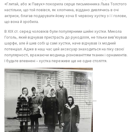
«Глитай, або ж Павук» покорила серце письменника Льва Толстого
настільки, що той повівся, як хлопчина, віддано дивлячись в очі
актриси, благав подарувати йому хоча б червону хустку з її голови,
що вона й зробила.
В ХІХ ст. серед чоловіків були популярними шийні хустки. Микола
Гоголь, який відчував пристрасть до рукоділля, не тільки вив’язував
шарфи, але й шив собі ці самі хустки, наче відчував їх модний
потенціал. Адже в наш час цей аксесуар знаходиться на піку своєї
популярності, вражаючи модниць різноманіттям тканин і орнаментів.
І будьте впевнені – хустка переживе ще не одне століття.
—