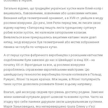
особливо в Україні.
Загально відомо, що традиційні українські хустки мали білий колір і
вишивались, бавовняними, вовняними або шовковими нитками.
Визнання набув геометричний орнамент, а в ХVIII ст. увійшли в моду
рослинні візерунки. До речі, Ілля Рєпін перед тим, як писати свою
відому картину «Запорожці пишуть листа турецькому султану»
робив ескізи хусток, які належали запорізьким козакам.
Виявляється вони прикрашались вишитими квітами і мали довгі
китиці, іноді візерунок був геометричний або містив зображення
півника чи голуба по чотирьох кутах.
А от перші хустки фабричного виробництва з розкішним квітчастим
оздобленням були завезені до нас зі Швейцарії в кінці ХІХ – на
початку ХХ ст. Вірогідніше за все, ці рослинні візерунки
розроблялись справжніми європейськими майстрами. Цю
швейцарську технологію виробництва почали копіювати в Польщі,
Румунії, Японії та інших країнах. Між іншим, в Японії популярність
таких хусток дозволила розвивати бізнес в цьому напрямку.
Взагалі, цей аксесуар свідчив про рівень достатку родини. Заможні
жінки зазвичай купували дорогі шовкові та вовняні хустки. Часто на
згадку про себе панянки дарували своїм шанувальникам хустинки.
Марія Заньковецька, яка неперевершено грала Олену у п’єсі