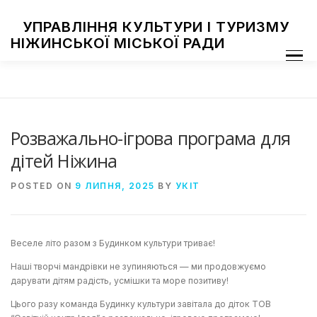
Skip
to
УПРАВЛІННЯ КУЛЬТУРИ І ТУРИЗМУ
content
НІЖИНСЬКОЇ МІСЬКОЇ РАДИ
Menu
ПРО УПРАВЛІННЯ
ЗАКЛАДИ КУЛЬТУРИ
ТУРИЗМ
НАЦІОНАЛЬНІ СПІЛЬНОТИ
ЗАХОДИ
НІЖИН МИСТЕЦЬКИЙ
ФОТОГАЛЕРЕЯ
ДОСТУП ДО ІНФОРМАЦІЇ
Розважально-ігрова програма для
дітей Ніжина
POSTED ON
9 ЛИПНЯ, 2025
BY
УКІТ
Веселе літо разом з Будинком культури триває!
Наші творчі мандрівки не зупиняються — ми продовжуємо
дарувати дітям радість, усмішки та море позитиву!
Цього разу команда Будинку культури завітала до діток ТОВ