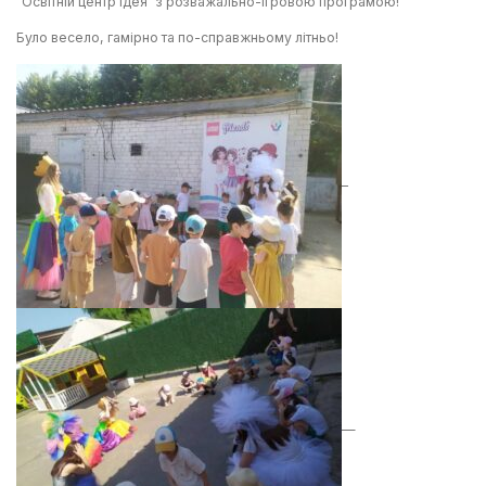
“Освітній центр Ідея” з розважально-ігровою програмою!
Було весело, гамірно та по-справжньому літньо!
–
—