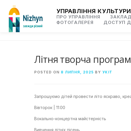
Skip
to
УПРАВЛІННЯ КУЛЬТУРИ
content
ПРО УПРАВЛІННЯ
ЗАКЛАД
ФОТОГАЛЕРЕЯ
ДОСТУП Д
Літня творча програм
POSTED ON
8 ЛИПНЯ, 2025
BY
УКІТ
Запрошуємо дітей провести літо яскраво, креа
Вівторок | 11:00
Вокально-концертна майстерність
Вивчення літніх пісень