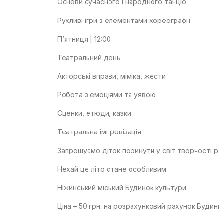
Основи сучасного і народного танцю
Рухливі ігри з елементами хореографії
П’ятниця | 12:00
Театральний день
Акторські вправи, міміка, жести
Робота з емоціями та уявою
Сценки, етюди, казки
Театральна імпровізація
Запрошуємо діток поринути у світ творчості р
Нехай це літо стане особливим
Ніжинський міський Будинок культури
Ціна – 50 грн. на розрахунковий рахунок Будин