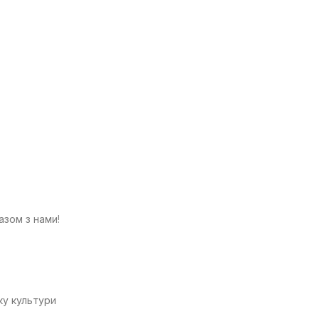
азом з нами!
ку культури