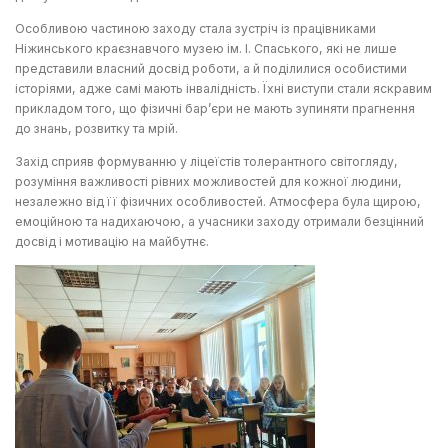
Особливою частиною заходу стала зустріч із працівниками
Ніжинського краєзнавчого музею ім. І. Спаського, які не лише
представили власний досвід роботи, а й поділилися особистими
історіями, адже самі мають інвалідність. Їхні виступи стали яскравим
прикладом того, що фізичні бар’єри не мають зупиняти прагнення
до знань, розвитку та мрій.
Захід сприяв формуванню у ліцеїстів толерантного світогляду,
розуміння важливості рівних можливостей для кожної людини,
незалежно від її фізичних особливостей. Атмосфера була щирою,
емоційною та надихаючою, а учасники заходу отримали безцінний
досвід і мотивацію на майбутнє.