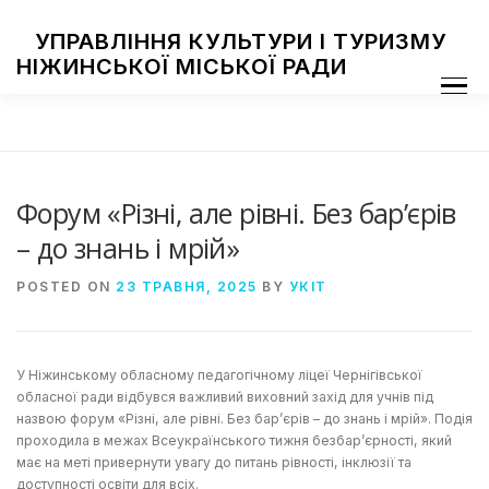
Skip
to
УПРАВЛІННЯ КУЛЬТУРИ І ТУРИЗМУ
content
НІЖИНСЬКОЇ МІСЬКОЇ РАДИ
Menu
ПРО УПРАВЛІННЯ
ЗАКЛАДИ КУЛЬТУРИ
ТУРИЗМ
НАЦІОНАЛЬНІ СПІЛЬНОТИ
ЗАХОДИ
НІЖИН МИСТЕЦЬКИЙ
ФОТОГАЛЕРЕЯ
ДОСТУП ДО ІНФОРМАЦІЇ
Форум «Різні, але рівні. Без бар’єрів
– до знань і мрій»
POSTED ON
23 ТРАВНЯ, 2025
BY
УКІТ
У Ніжинському обласному педагогічному ліцеї Чернігівської
обласної ради відбувся важливий виховний захід для учнів під
назвою форум «Різні, але рівні. Без бар’єрів – до знань і мрій». Подія
проходила в межах Всеукраїнського тижня безбар’єрності, який
має на меті привернути увагу до питань рівності, інклюзії та
доступності освіти для всіх.