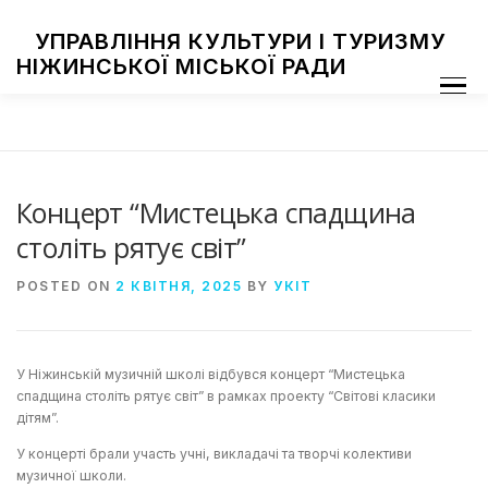
Skip
to
УПРАВЛІННЯ КУЛЬТУРИ І ТУРИЗМУ
content
НІЖИНСЬКОЇ МІСЬКОЇ РАДИ
Menu
ПРО УПРАВЛІННЯ
ЗАКЛАДИ КУЛЬТУРИ
ТУРИЗМ
НАЦІОНАЛЬНІ СПІЛЬНОТИ
ЗАХОДИ
НІЖИН МИСТЕЦЬКИЙ
ФОТОГАЛЕРЕЯ
ДОСТУП ДО ІНФОРМАЦІЇ
Концерт “Мистецька спадщина
століть рятує світ”
POSTED ON
2 КВІТНЯ, 2025
BY
УКІТ
У Ніжинській музичній школі відбувся концерт “Мистецька
спадщина століть рятує світ” в рамках проекту “Світові класики
дітям”.
У концерті брали участь учні, викладачі та творчі колективи
музичної школи.