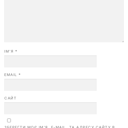
ІМ'Я
*
EMAIL
*
САЙТ
ЗБЕРЕГТИ МОЄ ІМ'Я, E-MAIL, ТА АДРЕСУ САЙТУ В