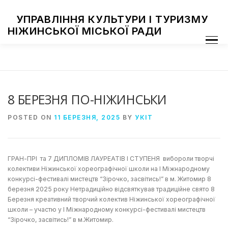
Skip
to
УПРАВЛІННЯ КУЛЬТУРИ І ТУРИЗМУ
content
НІЖИНСЬКОЇ МІСЬКОЇ РАДИ
Menu
ПРО УПРАВЛІННЯ
ЗАКЛАДИ КУЛЬТУРИ
ТУРИЗМ
НАЦІОНАЛЬНІ СПІЛЬНОТИ
ЗАХОДИ
НІЖИН МИСТЕЦЬКИЙ
ФОТОГАЛЕРЕЯ
ДОСТУП ДО ІНФОРМАЦІЇ
8 БЕРЕЗНЯ ПО-НІЖИНСЬКИ
POSTED ON
11 БЕРЕЗНЯ, 2025
BY
УКІТ
ГРАН-ПРІ та 7 ДИПЛОМІВ ЛАУРЕАТІВ І СТУПЕНЯ вибороли творчі
колективи Ніжинської хореографічної школи на І Міжнародному
конкурсі-фестивалі мистецтв “Зірочко, засвітись!” в м. Житомир 8
березня 2025 року Нетрадиційно відсвяткував традиційне свято 8
Березня креативний творчий колектив Ніжинської хореографічної
школи – участю у І Міжнародному конкурсі-фестивалі мистецтв
“Зірочко, засвітись!” в м.Житомир.