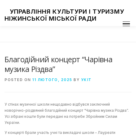
Skip
to
УПРАВЛІННЯ КУЛЬТУРИ І ТУРИЗМУ
content
НІЖИНСЬКОЇ МІСЬКОЇ РАДИ
Menu
ПРО УПРАВЛІННЯ
ЗАКЛАДИ КУЛЬТУРИ
ТУРИЗМ
НАЦІОНАЛЬНІ СПІЛЬНОТИ
ЗАХОДИ
НІЖИН МИСТЕЦЬКИЙ
ФОТОГАЛЕРЕЯ
ДОСТУП ДО ІНФОРМАЦІЇ
Благодійний концерт “Чарівна
музика Різдва”
POSTED ON
11 ЛЮТОГО, 2025
BY
УКІТ
У стінах музичної школи нещодавно відбувся заключний
новорічно-різдвяний благодійний концерт “Чарівна музика Різдва”.
Усі зібрані кошти були передані на потреби Збройним Силам
України.
У концерті брали участь учні та викладачі школи – Лауреати