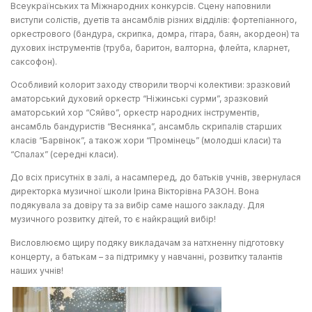
Всеукраїнських та Міжнародних конкурсів. Сцену наповнили
виступи солістів, дуетів та ансамблів різних відділів: фортепіанного,
оркестрового (бандура, скрипка, домра, гітара, баян, акордеон) та
духових інструментів (труба, баритон, валторна, флейта, кларнет,
саксофон).
Особливий колорит заходу створили творчі колективи: зразковий
аматорський духовий оркестр “Ніжинські сурми”, зразковий
аматорський хор “Сяйво”, оркестр народних інструментів,
ансамбль бандуристів “Веснянка”, ансамбль скрипалів старших
класів “Барвінок”, а також хори “Промінець” (молодші класи) та
“Спалах” (середні класи).
До всіх присутніх в залі, а насамперед, до батьків учнів, звернулася
директорка музичної школи Ірина Вікторівна РАЗОН. Вона
подякувала за довіру та за вибір саме нашого закладу. Для
музичного розвитку дітей, то є найкращий вибір!
Висловлюємо щиру подяку викладачам за натхненну підготовку
концерту, а батькам – за підтримку у навчанні, розвитку талантів
наших учнів!