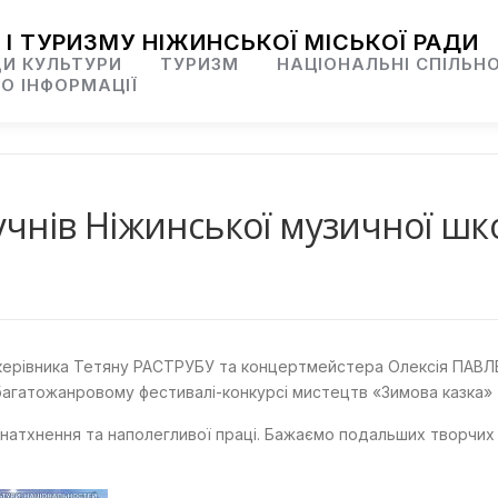
 І ТУРИЗМУ НІЖИНСЬКОЇ МІСЬКОЇ РАДИ
И КУЛЬТУРИ
ТУРИЗМ
НАЦІОНАЛЬНІ СПІЛЬН
О ІНФОРМАЦІЇ
 учнів Ніжинської музичної ш
 керівника Тетяну РАСТРУБУ та концертмейстера Олексія ПАВЛ
 багатожанровому фестивалі-конкурсі мистецтв «Зимова казка» 
, натхнення та наполегливої праці. Бажаємо подальших творчих