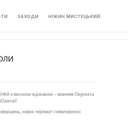
ОТИ
ЗАХОДИ
НІЖИН МИСТЕЦЬКИЙ
коли
ЕНКА з високою відзнакою – званням Лауреата
(Одеса)!
 звершень, нових перемог і невичерпної