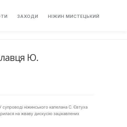
ОТИ
ЗАХОДИ
НІЖИН МИСТЕЦЬКИЙ
плавця Ю.
У супроводі ніжинського капелана С. Євтуха
ворилася на жваву дискусію зацікавлених