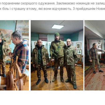
м пораненим скорішого одужання. Закликаємо ніжинців не залиш
 біль і страшну втому, які вони відчувають. З прийдешнім Новим