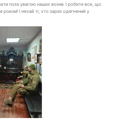
ати поза увагою наших воїнів. І робити все, що
 роком! І нехай ті, хто зараз одягнений у