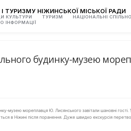
 І ТУРИЗМУ НІЖИНСЬКОЇ МІСЬКОЇ РАДИ
И КУЛЬТУРИ
ТУРИЗМ
НАЦІОНАЛЬНІ СПІЛЬН
О ІНФОРМАЦІЇ
ального будинку-музею море
инку-музею мореплавця Ю. Лисянського завітали шановні гості. 
уються в Ніжині після поранення. Дуже швидко екскурсія перет