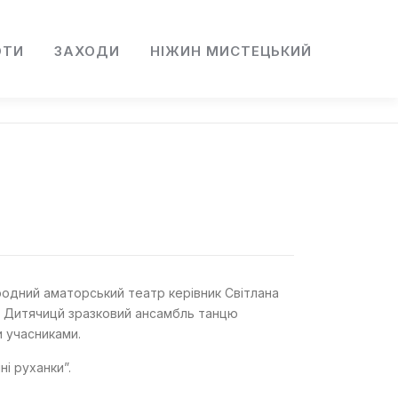
ОТИ
ЗАХОДИ
НІЖИН МИСТЕЦЬКИЙ
родний аматорський театр керівник Світлана
, Дитячицй зразковий ансамбль танцю
и учасниками.
ні руханки”.