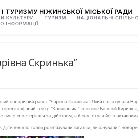
 І ТУРИЗМУ НІЖИНСЬКОЇ МІСЬКОЇ РАДИ
И КУЛЬТУРИ
ТУРИЗМ
НАЦІОНАЛЬНІ СПІЛЬН
О ІНФОРМАЦІЇ
арівна Скринька”
лий новорічний ранок “Чарівна Скринька”. Який підготували На
-хореографічний театр “Калинонька” керівник Валерій Кирилюк
не лише спостерігали за дійством, а й самі стали його активним
. Діти весело грали,розв’язували загадки, виконували ” новоріч