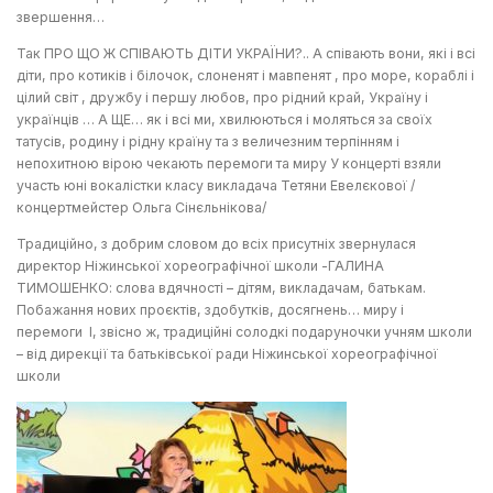
звершення…
Так ПРО ЩО Ж СПІВАЮТЬ ДІТИ УКРАЇНИ?.. А співають вони, які і всі
діти, про котиків і білочок, слоненят і мавпенят , про море, кораблі і
цілий світ , дружбу і першу любов, про рідний край, Україну і
українців … А ЩЕ… як і всі ми, хвилюються і моляться за своїх
татусів, родину і рідну країну та з величезним терпінням і
непохитною вірою чекають перемоги та миру У концерті взяли
участь юні вокалістки класу викладача Тетяни Евелєкової /
концертмейстер Ольга Сінєльнікова/
Традиційно, з добрим словом до всіх присутніх звернулася
директор Ніжинської хореографічної школи -ГАЛИНА
ТИМОШЕНКО: слова вдячності – дітям, викладачам, батькам.
Побажання нових проєктів, здобутків, досягнень… миру і
перемоги І, звісно ж, традиційні солодкі подаруночки учням школи
– від дирекції та батьківської ради Ніжинської хореографічної
школи