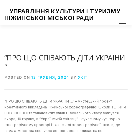
Skip
to
УПРАВЛІННЯ КУЛЬТУРИ І ТУРИЗМУ
content
НІЖИНСЬКОЇ МІСЬКОЇ РАДИ
Menu
ПРО УПРАВЛІННЯ
ЗАКЛАДИ КУЛЬТУРИ
ТУРИЗМ
НАЦІОНАЛЬНІ СПІЛЬНОТИ
ЗАХОДИ
НІЖИН МИСТЕЦЬКИЙ
ФОТОГАЛЕРЕЯ
ДОСТУП ДО ІНФОРМАЦІЇ
“ПРО ЩО СПІВАЮТЬ ДІТИ УКРАЇНИ
“
POSTED ON
12 ГРУДНЯ, 2024
BY
УКІТ
“ПРО ЩО СПІВАЮТЬ ДІТИ УКРАЇНИ …” – мистецький проєкт
креативного викладача Ніжинської хореографічної школи ТЕТЯНИ
ЕВЕЛЄКОВОЇ та талановитих учнів її вокального класу відбувся
вчора, 10 грудня, в “Українській світлиці” – сучасному культурно-
етнографічному просторі Ніжинської хореографічної школи, де
сама атмосфера спонукає до творчості, надихає на нові