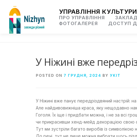
Skip
to
УПРАВЛІННЯ КУЛЬТУРИ
content
ПРО УПРАВЛІННЯ
ЗАКЛАД
ФОТОГАЛЕРЕЯ
ДОСТУП Д
У Ніжині вже передрі
POSTED ON
7 ГРУДНЯ, 2024
BY
УКІТ
У Ніжині вже панує передріздвяний настрій: н
Але найдивовижніша краса, яку нещодавно нам
Гоголя. Їх іще і придбати можна, і не за всі г
чи прикрасивши хенд-мейд декорацією свою 
Тут ми зустріли багато виробів із символікою 
До речі, тут не лише можна вибрати щось різдв