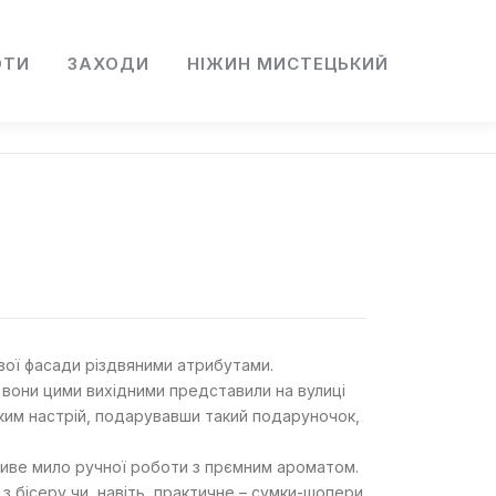
ОТИ
ЗАХОДИ
НІЖИН МИСТЕЦЬКИЙ
свої фасади різдвяними атрибутами.
 вони цими вихідними представили на вулиці
изьким настрій, подарувавши такий подаруночок,
расиве мило ручної роботи з прємним ароматом.
з бісеру чи, навіть, практичне – сумки-шопери