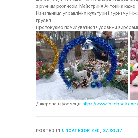
з ручним розписом. Майстриня Антоніна каже,
Начальниця управління культури і туризму Ніж
грудня.
Пропонуємо помилуватися чудовими виробами 
Джерело інформації:
https://www.facebook.com
POSTED IN
UNCATEGORIZED
,
ЗАХОДИ