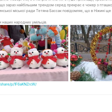
 що зараз найбільшим трендом серед прекрас є чокер з пташко
инської міської ради Тетяна Бассак повідомляє, що в Ніжині щ
наших народних умільців.
/share/p/1F6aKNZrcW/