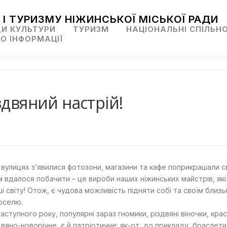
 І ТУРИЗМУ НІЖИНСЬКОЇ МІСЬКОЇ РАДИ
И КУЛЬТУРИ
ТУРИЗМ
НАЦІОНАЛЬНІ СПІЛЬН
О ІНФОРМАЦІЇ
здвяний настрій!
а вулицях з’явилися фотозони, магазини та кафе поприкрашали 
 вдалося побачити – це вироби наших ніжинських майстрів, які
роші світу! Отож, є чудова можливість підняти собі та своїм бл
оселю.
наступного року, популярні зараз гномики, різдвяні віночки, к
яно-новорічне, є й патріотичне: як-от, до прикладу, браслети 