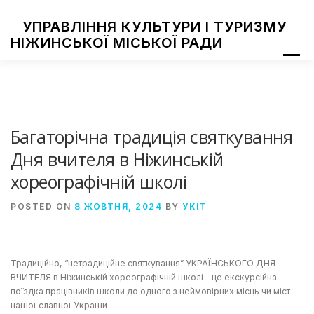
Skip
to
УПРАВЛІННЯ КУЛЬТУРИ І ТУРИЗМУ
content
НІЖИНСЬКОЇ МІСЬКОЇ РАДИ
Menu
ПРО УПРАВЛІННЯ
ЗАКЛАДИ КУЛЬТУРИ
ТУРИЗМ
НАЦІОНАЛЬНІ СПІЛЬНОТИ
ЗАХОДИ
НІЖИН МИСТЕЦЬКИЙ
ФОТОГАЛЕРЕЯ
ДОСТУП ДО ІНФОРМАЦІЇ
Багаторічна традиція святкування
Дня вчителя в Ніжинській
хореографічній школі
POSTED ON
8 ЖОВТНЯ, 2024
BY
УКІТ
Традиційно, “нетрадиційне святкування” УКРАЇНСЬКОГО ДНЯ
ВЧИТЕЛЯ в Ніжинській хореографічній школі – це екскурсійна
поїздка працівників школи до одного з неймовірних місць чи міст
нашої славної України