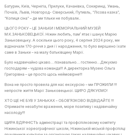
Батурин, Київ, Чернігіа, Прилуки, Качанівка, Сокиринці, Умань,
Почаїв, Львів, Новгород- Сіверський, Путивль, “Лісова казка”,
“Копиця сіна” – де ми тільки не побували..
ЦЬОГО РОКУ – ЦЕ ЗАНЬКИ І МЕМОРІАЛЬНИЙ МУЗЕЙ
М.К.ЗАНЬКОВЕЦЬКОЇ. Ніжин любить, пам’ ятає і шанує Марію
Заньковецьку. А оскільки цього року, 4 серпня 2024 року, ми
відзначали 170-річчя з дня її народження, то було вирішено їхати
саме в Заньки – на малу батьківщину Марії.
Було надзвичайно цікаво… пізнавально… гостинно…Дякуємо
господарям – чудова команда!!! А директорка Музею Ольга
Григорівна – це просто щось неймовірне!!!
Вона не просто провела для нас екскурсію – ми ПРОЖИЛИ !!!
непросте життя Марії Заньковецької. ЩИРО ДЯКУЄМО!
ХТО ЩЕ НЕ БУВ У ЗАНЬКАХ – ОБОВ’ЯЗКОВО ВІДВІДАЙТЕ !!!
Отримаєте незабутні враження, море позитиву і надзвичайну
насолоду!!!
ЩИРА ВДЯЧНІСТЬ адміністрації та профспілковому комітету
Ніжинської хореографічної школи, Ніжинській міській профспілці
працівників культури за організацію таких надзвичайно цікавих і