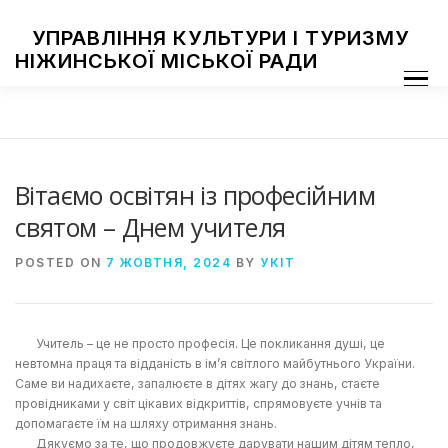
Skip
to
УПРАВЛІННЯ КУЛЬТУРИ І ТУРИЗМУ
content
НІЖИНСЬКОЇ МІСЬКОЇ РАДИ
Menu
ПРО УПРАВЛІННЯ
ЗАКЛАДИ КУЛЬТУРИ
ТУРИЗМ
НАЦІОНАЛЬНІ СПІЛЬНОТИ
ЗАХОДИ
НІЖИН МИСТЕЦЬКИЙ
ФОТОГАЛЕРЕЯ
ДОСТУП ДО ІНФОРМАЦІЇ
Вітаємо освітян із професійним
святом – Днем учителя
POSTED ON
7 ЖОВТНЯ, 2024
BY
УКІТ
Учитель – це не просто професія. Це покликання душі, це
невтомна праця та відданість в ім’я світлого майбутнього України.
Саме ви надихаєте, запалюєте в дітях жагу до знань, стаєте
провідниками у світ цікавих відкриттів, спрямовуєте учнів та
допомагаєте їм на шляху отримання знань.
Дякуємо за те, що продовжуєте дарувати нашим дітям тепло,