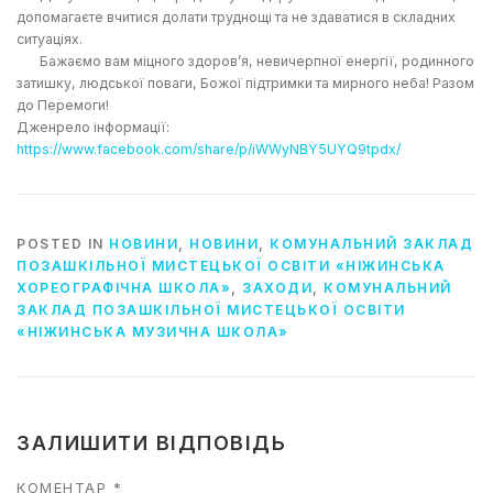
допомагаєте вчитися долати труднощі та не здаватися в складних
ситуаціях.
Бажаємо вам міцного здоров’я, невичерпної енергії, родинного
затишку, людської поваги, Божої підтримки та мирного неба! Разом
до Перемоги!
Дженрело інформації:
https://www.facebook.com/share/p/iWWyNBY5UYQ9tpdx/
POSTED IN
НОВИНИ
,
НОВИНИ
,
КОМУНАЛЬНИЙ ЗАКЛАД
ПОЗАШКІЛЬНОЇ МИСТЕЦЬКОЇ ОСВІТИ «НІЖИНСЬКА
ХОРЕОГРАФІЧНА ШКОЛА»
,
ЗАХОДИ
,
КОМУНАЛЬНИЙ
ЗАКЛАД ПОЗАШКІЛЬНОЇ МИСТЕЦЬКОЇ ОСВІТИ
«НІЖИНСЬКА МУЗИЧНА ШКОЛА»
ЗАЛИШИТИ ВІДПОВІДЬ
КОМЕНТАР
*