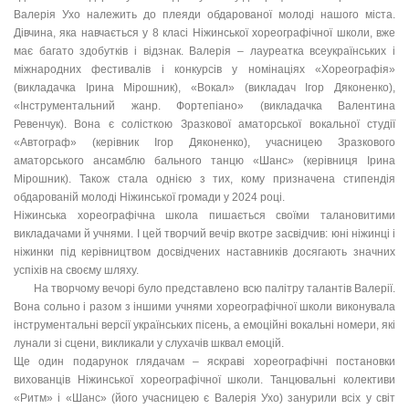
Валерія Ухо належить до плеяди обдарованої молоді нашого міста.
Дівчина, яка навчається у 8 класі Ніжинської хореографічної школи, вже
має багато здобутків і відзнак. Валерія – лауреатка всеукраїнських і
міжнародних фестивалів і конкурсів у номінаціях «Хореографія»
(викладачка Ірина Мірошник), «Вокал» (викладач Ігор Дяконенко),
«Інструментальний жанр. Фортепіано» (викладачка Валентина
Ревенчук). Вона є солісткою Зразкової аматорської вокальної студії
«Автограф» (керівник Ігор Дяконенко), учасницею Зразкового
аматорського ансамблю бального танцю «Шанс» (керівниця Ірина
Мірошник). Також стала однією з тих, кому призначена стипендія
обдарованій молоді Ніжинської громади у 2024 році.
Ніжинська хореографічна школа пишається своїми талановитими
викладачами й учнями. І цей творчий вечір вкотре засвідчив: юні ніжинці і
ніжинки під керівництвом досвідчених наставників досягають значних
успіхів на своєму шляху.
На творчому вечорі було представлено всю палітру талантів Валерії.
Вона сольно і разом з іншими учнями хореографічної школи виконувала
інструментальні версії українських пісень, а емоційні вокальні номери, які
лунали зі сцени, викликали у слухачів шквал емоцій.
Ще один подарунок глядачам – яскраві хореографічні постановки
вихованців Ніжинської хореографічної школи. Танцювальні колективи
«Ритм» і «Шанс» (його учасницею є Валерія Ухо) занурили всіх у світ