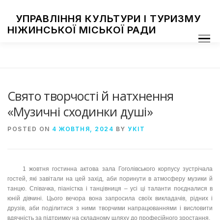
Skip
to
УПРАВЛІННЯ КУЛЬТУРИ І ТУРИЗМУ
content
НІЖИНСЬКОЇ МІСЬКОЇ РАДИ
Menu
ПРО УПРАВЛІННЯ
ЗАКЛАДИ КУЛЬТУРИ
ТУРИЗМ
НАЦІОНАЛЬНІ СПІЛЬНОТИ
ЗАХОДИ
НІЖИН МИСТЕЦЬКИЙ
ФОТОГАЛЕРЕЯ
ДОСТУП ДО ІНФОРМАЦІЇ
Свято творчості й натхнення
«Музичні сходинки душі»
POSTED ON
4 ЖОВТНЯ, 2024
BY
УКІТ
1 жовтня гостинна актова зала Гоголівського корпусу зустрічала
гостей, які завітали на цей захід, аби поринути в атмосферу музики й
танцю. Співачка, піаністка і танцівниця – усі ці таланти поєдналися в
юній дівчині. Цього вечора вона запросила своїх викладачів, рідних і
друзів, аби поділитися з ними творчими напрацюваннями і висловити
вдячність за підтримку на складному шляху до професійного зростання.