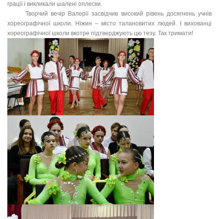
грації і викликали шалені оплески.
Творчий вечір Валерії засвідчив високий рівень досягнень учнів
хореографічної школи. Ніжин – місто талановитих людей. І вихованці
хореографічної школи вкотре підтверджують цю тезу. Так тримати!