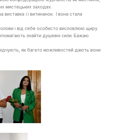
их мистецьких заходах.
 виставка її витинанок. І вона стала
о голови і від себе особисто висловлюю щиру
допомагають знайти душевні сили. Бажаю
асвідчують, як багато можливостей дають вони