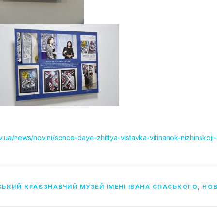
.ua/news/novini/sonce-daye-zhittya-vistavka-vitinanok-nizhinskoji-m
ЬКИЙ КРАЄЗНАВЧИЙ МУЗЕЙ ІМЕНІ ІВАНА СПАСЬКОГО
,
НО