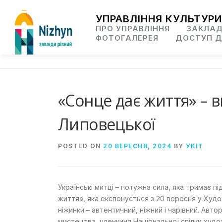
Skip
to
УПРАВЛІННЯ КУЛЬТУРИ
content
ПРО УПРАВЛІННЯ
ЗАКЛАД
ФОТОГАЛЕРЕЯ
ДОСТУП Д
«Сонце дає життя» – 
Липовецької
POSTED ON
20 ВЕРЕСНЯ, 2024
BY
УКІТ
Українські митці – потужна сила, яка тримає 
життя», яка експонується з 20 вересня у Худо
ніжинки – автентичний, ніжний і чарівний. Ав
мистецтва, членкиня Національної спілки худо