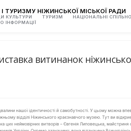
 І ТУРИЗМУ НІЖИНСЬКОЇ МІСЬКОЇ РАДИ
И КУЛЬТУРИ
ТУРИЗМ
НАЦІОНАЛЬНІ СПІЛЬН
О ІНФОРМАЦІЇ
виставка витинанок ніжинської
підвалини нашої ідентичності й самобутності. У цьому можна вп
жньому відділі Ніжинського краєзнавчого музею. Тут ви відкри
торка цих неймовірних витворів – Євгенія Липовецька, майстри
жників України. Окремо зазначимо: вона відзначена Всеукраїнс