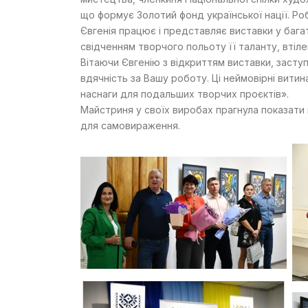
що формує Золотий фонд української нації. Р
Євгенія працює і представляє виставки у бага
свідченням творчого польоту її таланту, втіле
Вітаючи Євгенію з відкриттям виставки, заступ
вдячність за Вашу роботу. Ці неймовірні вит
наснаги для подальших творчих проєктів».
Майстриня у своїх виробах прагнула показати н
для самовираження.