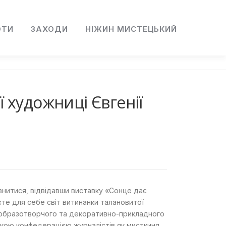
ОТИ
ЗАХОДИ
НІЖИН МИСТЕЦЬКИЙ
 художниці Євгенії
евнитися, відвідавши виставку «Сонце дає
єте для себе світ витинанки талановитої
ня образотворчого та декоративно-прикладного
ькою конфедерацією журналістів як мисткиня,