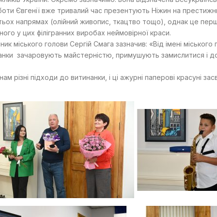
оботи Євгенії вже тривалий час презентують Ніжин на престижн
тьох напрямах (олійний живопис, ткацтво тощо), однак це перша
ного у цих філігранних виробах неймовірної краси.
ник міського голови Сергій Смага зазначив: «Від імені міськог
инанки зачаровують майстерністю, примушують замислитися і 
ам різні підходи до витинанки, і ці ажурні паперові красуні з