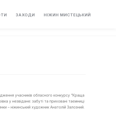
ОТИ
ЗАХОДИ
НІЖИН МИСТЕЦЬКИЙ
родження учасників обласного конкурсу “Краща
вка у незвідане: забуті та приховані таємниці
инки – ніжинський художник Анатолій Залозний.