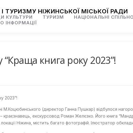
 І ТУРИЗМУ НІЖИНСЬКОЇ МІСЬКОЇ РАДИ
И КУЛЬТУРИ
ТУРИЗМ
НАЦІОНАЛЬНІ СПІЛЬН
О ІНФОРМАЦІЇ
“Краща книга року 2023”!
у 2023”!
 імені М.Коцюбинського (директор Ганна Пушкар) відбулося наго
 – краєзнавець, екскурсовод Роман Желєзко. Його книга “Мандрі
 локації Ніжина, містить багато фотографій. Ілюстратор обклад