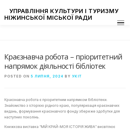
Skip
to
УПРАВЛІННЯ КУЛЬТУРИ І ТУРИЗМУ
content
НІЖИНСЬКОЇ МІСЬКОЇ РАДИ
Menu
ПРО УПРАВЛІННЯ
ЗАКЛАДИ КУЛЬТУРИ
ТУРИЗМ
НАЦІОНАЛЬНІ СПІЛЬНОТИ
ЗАХОДИ
НІЖИН МИСТЕЦЬКИЙ
ФОТОГАЛЕРЕЯ
ДОСТУП ДО ІНФОРМАЦІЇ
Краєзнавча робота – пріоритетний
напрямок діяльності бібліотек
POSTED ON
5 ЛИПНЯ, 2024
BY
УКІТ
Краєзнавча робота є пріоритетним напрямком бібліотеки.
Знайомство з історією рідного краю, популяризація краєзнавчих
видань, формування краєзнавчого фонду збереже здобутки для
наступних поколінь.
Книжкова виставка “МІЙ КРАЙ-МОЯ ІСТОРІЯ ЖИВА” висвітлює