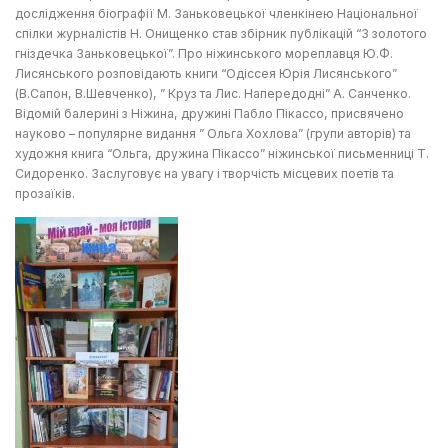
дослідження біографії М. Заньковецької членкінею Національної
спілки журналістів Н. Онищенко став збірник публікацій “З золотого
гніздечка Заньковецької”. Про ніжинського мореплавця Ю.Ф.
Лисянського розповідають книги “Одіссея Юрія Лисянського”
(В.Сапон, В.Шевченко), ” Круз та Лис. Напередодні” А. Санченко.
Відомій балерині з Ніжина, дружині Пабло Пікассо, присвячено
науково – популярне видання ” Ольга Хохлова” (групи авторів) та
художня книга “Ольга, дружина Пікассо” ніжинської письменниці Т.
Сидоренко. Заслуговує на увагу і творчість місцевих поетів та
прозаїків.