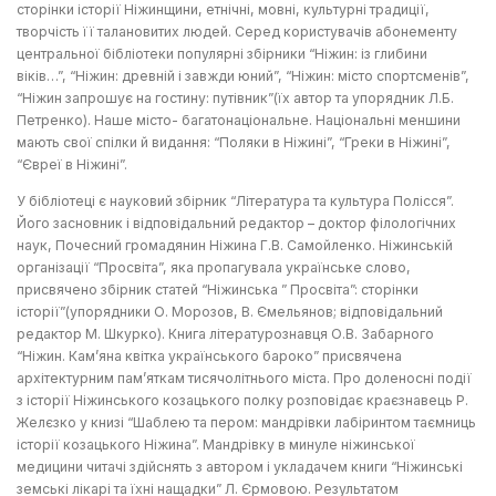
сторінки історії Ніжинщини, етнічні, мовні, культурні традиції,
творчість її талановитих людей. Серед користувачів абонементу
центральної бібліотеки популярні збірники “Ніжин: із глибини
віків…”, “Ніжин: древній і завжди юний”, “Ніжин: місто спортсменів”,
“Ніжин запрошує на гостину: путівник”(їх автор та упорядник Л.Б.
Петренко). Наше місто- багатонаціональне. Національні меншини
мають свої спілки й видання: “Поляки в Ніжині”, “Греки в Ніжині”,
“Євреї в Ніжині”.
У бібліотеці є науковий збірник “Література та культура Полісся”.
Його засновник і відповідальний редактор – доктор філологічних
наук, Почесний громадянин Ніжина Г.В. Самойленко. Ніжинській
організації “Просвіта”, яка пропагувала українське слово,
присвячено збірник статей “Ніжинська ” Просвіта”: сторінки
історії”(упорядники О. Морозов, В. Ємельянов; відповідальний
редактор М. Шкурко). Книга літературознавця О.В. Забарного
“Ніжин. Кам’яна квітка українського бароко” присвячена
архітектурним пам’яткам тисячолітнього міста. Про доленосні події
з історії Ніжинського козацького полку розповідає краєзнавець Р.
Желєзко у книзі “Шаблею та пером: мандрівки лабіринтом таємниць
історії козацького Ніжина”. Мандрівку в минуле ніжинської
медицини читачі здійснять з автором і укладачем книги “Ніжинські
земські лікарі та їхні нащадки” Л. Єрмовою. Результатом