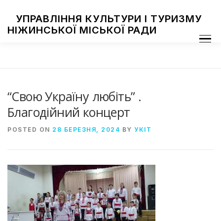
Skip
to
УПРАВЛІННЯ КУЛЬТУРИ І ТУРИЗМУ
content
НІЖИНСЬКОЇ МІСЬКОЇ РАДИ
Menu
ПРО УПРАВЛІННЯ
ЗАКЛАДИ КУЛЬТУРИ
ТУРИЗМ
НАЦІОНАЛЬНІ СПІЛЬНОТИ
ЗАХОДИ
НІЖИН МИСТЕЦЬКИЙ
ФОТОГАЛЕРЕЯ
ДОСТУП ДО ІНФОРМАЦІЇ
“Свою Україну любіть” .
Благодійний концерт
POSTED ON
28 БЕРЕЗНЯ, 2024
BY
УКІТ