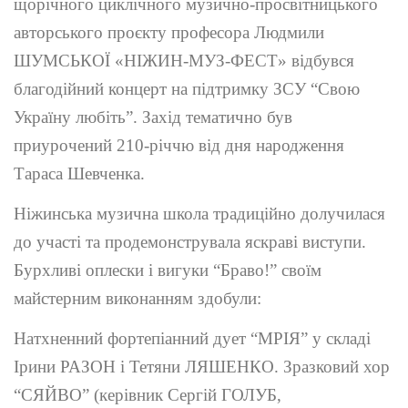
щорічного циклічного музично-просвітницького
авторського проєкту професора Людмили
ШУМСЬКОЇ «НІЖИН-МУЗ-ФЕСТ» відбувся
благодійний концерт на підтримку ЗСУ “Свою
Україну любіть”. Захід тематично був
приурочений 210-річчю від дня народження
Тараса Шевченка.
Ніжинська музична школа традиційно долучилася
до участі та продемонструвала яскраві виступи.
Бурхливі оплески і вигуки “Браво!” своїм
майстерним виконанням здобули:
Натхненний фортепіанний дует “МРІЯ” у складі
Ірини РАЗОН і Тетяни ЛЯШЕНКО. Зразковий хор
“СЯЙВО” (керівник Сергій ГОЛУБ,