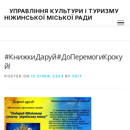
Skip
to
УПРАВЛІННЯ КУЛЬТУРИ І ТУРИЗМУ
content
НІЖИНСЬКОЇ МІСЬКОЇ РАДИ
Menu
ПРО УПРАВЛІННЯ
ЗАКЛАДИ КУЛЬТУРИ
ТУРИЗМ
НАЦІОНАЛЬНІ СПІЛЬНОТИ
ЗАХОДИ
НІЖИН МИСТЕЦЬКИЙ
ФОТОГАЛЕРЕЯ
ДОСТУП ДО ІНФОРМАЦІЇ
#КнижкиДаруй#ДоПеремогиКроку
й!
POSTED ON
12 СІЧНЯ, 2024
BY
УКІТ