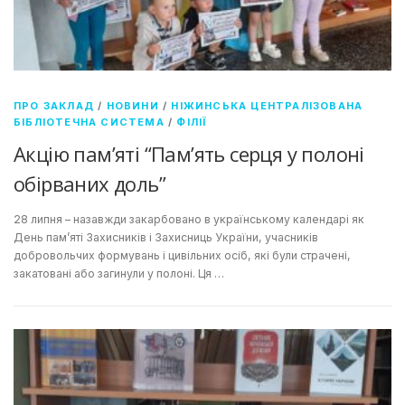
ПРО ЗАКЛАД
/
НОВИНИ
/
НІЖИНСЬКА ЦЕНТРАЛІЗОВАНА
БІБЛІОТЕЧНА СИСТЕМА
/
ФІЛІЇ
Акцію пам’яті “Пам’ять серця у полоні
обірваних доль”
28 липня – назавжди закарбовано в українському календарі як
День пам’яті Захисників і Захисниць України, учасників
добровольчих формувань і цивільних осіб, які були страчені,
закатовані або загинули у полоні. Ця …