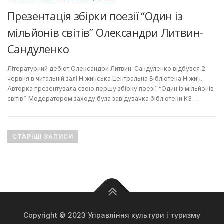
Презентація збірки поезії “Один із
мільйонів світів” Олександри Литвин-
Сандуленко
Літературний дебют Олександри Литвин-Сандуленко відбувся 2
червня в читальній залі Ніжинська Центральна Бібліотека Ніжин.
Авторка презентувала свою першу збірку поезії “Один із мільйонів
світів”. Модератором заходу була завідувачка бібліотеки КЗ …
Н
а
СТАРІШІ ЗАПИСИ
в
і
г
а
ц
і
Copyright © 2023 Управління культури і туризму