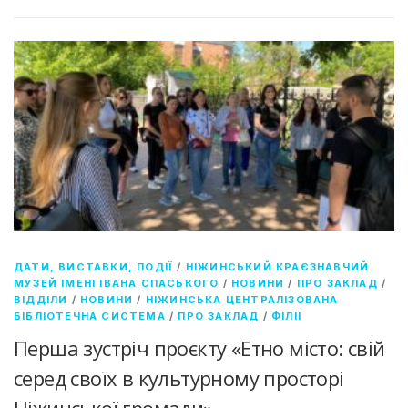
ДАТИ, ВИСТАВКИ, ПОДІЇ
/
НІЖИНСЬКИЙ КРАЄЗНАВЧИЙ
МУЗЕЙ ІМЕНІ ІВАНА СПАСЬКОГО
/
НОВИНИ
/
ПРО ЗАКЛАД
/
ВІДДІЛИ
/
НОВИНИ
/
НІЖИНСЬКА ЦЕНТРАЛІЗОВАНА
БІБЛІОТЕЧНА СИСТЕМА
/
ПРО ЗАКЛАД
/
ФІЛІЇ
Перша зустріч проєкту «Етно місто: свій
серед своїх в культурному просторі