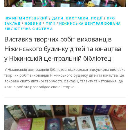
НІЖИН МИСТЕЦЬКИЙ
/
ДАТИ, ВИСТАВКИ, ПОДІЇ
/
ПРО
ЗАКЛАД
/
НОВИНИ
/
ФІЛІЇ
/
НІЖИНСЬКА ЦЕНТРАЛІЗОВАНА
БІБЛІОТЕЧНА СИСТЕМА
Виставка творчих робіт вихованців
Ніжинського будинку дітей та юнацтва
у Ніжинській центральній бібліотеці
У Ніжинській центральній бібліотеці відкрилася підсумкова виставка
творчих робіт вихованців Ніжинського будинку дітей та юнацтва. Це
яскраве свято дитячої творчості, фантазії, таланту та натхнення, де
кожна робота розповідає свою історію …