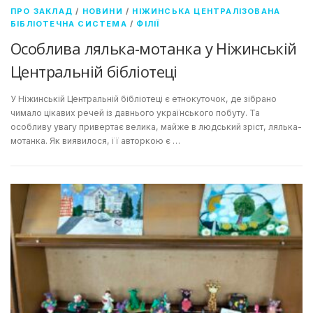
ПРО ЗАКЛАД
/
НОВИНИ
/
НІЖИНСЬКА ЦЕНТРАЛІЗОВАНА
БІБЛІОТЕЧНА СИСТЕМА
/
ФІЛІЇ
Особлива лялька-мотанка у Ніжинській
Центральній бібліотеці
У Ніжинській Центральній бібліотеці є етнокуточок, де зібрано
чимало цікавих речей із давнього українського побуту. Та
особливу увагу привертає велика, майже в людський зріст, лялька-
мотанка. Як виявилося, її авторкою є …