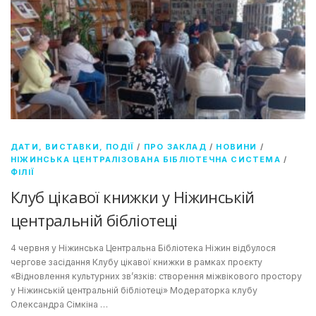
ДАТИ, ВИСТАВКИ, ПОДІЇ
/
ПРО ЗАКЛАД
/
НОВИНИ
/
НІЖИНСЬКА ЦЕНТРАЛІЗОВАНА БІБЛІОТЕЧНА СИСТЕМА
/
ФІЛІЇ
Клуб цікавої книжки у Ніжинській
центральній бібліотеці
4 червня у Ніжинська Центральна Бібліотека Ніжин відбулося
чергове засідання Клубу цікавої книжки в рамках проєкту
«Відновлення культурних зв’язків: створення міжвікового простору
у Ніжинській центральній бібліотеці» Модераторка клубу
Олександра Сімкіна …