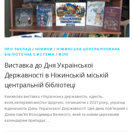
ПРО ЗАКЛАД
/
НОВИНИ
/
НІЖИНСЬКА ЦЕНТРАЛІЗОВАНА
БІБЛІОТЕЧНА СИСТЕМА
/
ФІЛІЇ
Виставка до Дня Української
Державності в Ніжинській міській
центральній бібліотеці
Книжкова виставка «Українська державність: єдність,
воля,непереможність» Щорічно, починаючи з 2021 року, українці
відзначають День Української Державності. Цей день пов’язаний з
Днем пам’яті Володимира Великого, який за новим церковним
календарем припадає …