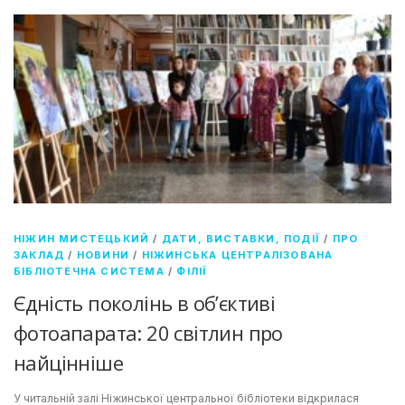
НІЖИН МИСТЕЦЬКИЙ
/
ДАТИ, ВИСТАВКИ, ПОДІЇ
/
ПРО
ЗАКЛАД
/
НОВИНИ
/
НІЖИНСЬКА ЦЕНТРАЛІЗОВАНА
БІБЛІОТЕЧНА СИСТЕМА
/
ФІЛІЇ
Єдність поколінь в об’єктиві
фотоапарата: 20 світлин про
найцінніше
У читальній залі Ніжинської центральної бібліотеки відкрилася