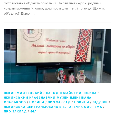
фотовиставка «Єдність поколінь». На світлинах – різні родини і
яскраві моменти їх життя, щирі посмішки і теплі погляди. Що ж їх
об’єднує? Діалог …
НІЖИН МИСТЕЦЬКИЙ
/
НАРОДНІ МАЙСТРИ НІЖИНА
/
НІЖИНСЬКИЙ КРАЄЗНАВЧИЙ МУЗЕЙ ІМЕНІ ІВАНА
СПАСЬКОГО
/
НОВИНИ
/
ПРО ЗАКЛАД
/
НОВИНИ
/
ВІДДІЛИ
/
НІЖИНСЬКА ЦЕНТРАЛІЗОВАНА БІБЛІОТЕЧНА СИСТЕМА
/
ПРО ЗАКЛАД
/
ФІЛІЇ