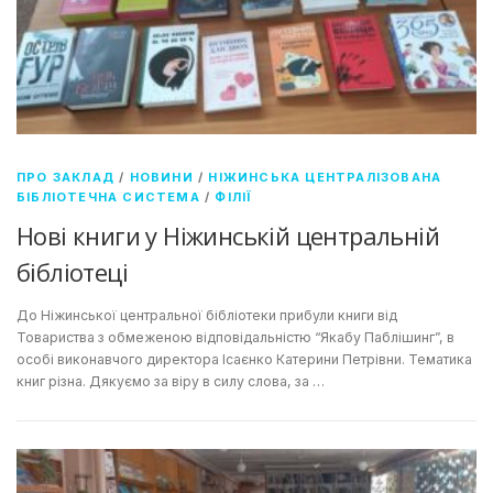
ПРО ЗАКЛАД
/
НОВИНИ
/
НІЖИНСЬКА ЦЕНТРАЛІЗОВАНА
БІБЛІОТЕЧНА СИСТЕМА
/
ФІЛІЇ
Нові книги у Ніжинській центральній
бібліотеці
До Ніжинської центральної бібліотеки прибули книги від
Товариства з обмеженою відповідальністю “Якабу Паблішинг”, в
особі виконавчого директора Ісаєнко Катерини Петрівни. Тематика
книг різна. Дякуємо за віру в силу слова, за …