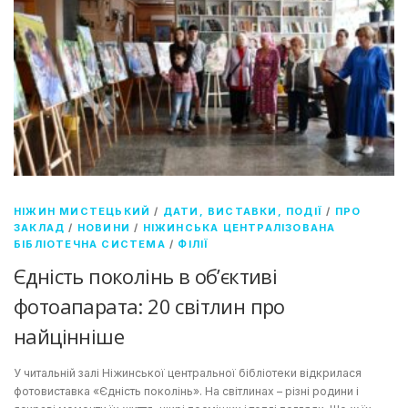
НІЖИН МИСТЕЦЬКИЙ
/
ДАТИ, ВИСТАВКИ, ПОДІЇ
/
ПРО
ЗАКЛАД
/
НОВИНИ
/
НІЖИНСЬКА ЦЕНТРАЛІЗОВАНА
БІБЛІОТЕЧНА СИСТЕМА
/
ФІЛІЇ
Єдність поколінь в об’єктиві
фотоапарата: 20 світлин про
найцінніше
У читальній залі Ніжинської центральної бібліотеки відкрилася
фотовиставка «Єдність поколінь». На світлинах – різні родини і