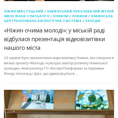
НІЖИН МИСТЕЦЬКИЙ
/
НІЖИНСЬКИЙ КРАЄЗНАВЧИЙ МУЗЕЙ
ІМЕНІ ІВАНА СПАСЬКОГО
/
НОВИНИ
/
НОВИНИ
/
НІЖИНСЬКА
ЦЕНТРАЛІЗОВАНА БІБЛІОТЕЧНА СИСТЕМА
/
ЗАХОДИ
«Ніжин очима молоді»: у міській раді
відбулася презентація відеовізитівки
нашого міста
23 червня було презентовано відеовізитівку Ніжина, яка створена в
межах проєкту «Молодь і культура: вектор розвитку Ніжинської
громади», який реалізує ГО «ЕкоАртПлатформа» за підтримки
Фонду «Аскольд і Дір», що адмініструється …