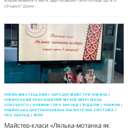
яскраві моменти їх життя, щирі посмішки і теплі погляди. Що ж їх
об’єднує? Діалог …
НІЖИН МИСТЕЦЬКИЙ
/
НАРОДНІ МАЙСТРИ НІЖИНА
/
НІЖИНСЬКИЙ КРАЄЗНАВЧИЙ МУЗЕЙ ІМЕНІ ІВАНА
СПАСЬКОГО
/
НОВИНИ
/
ПРО ЗАКЛАД
/
ВІДДІЛИ
/
НОВИНИ
/
НІЖИНСЬКА ЦЕНТРАЛІЗОВАНА БІБЛІОТЕЧНА СИСТЕМА
/
ПРО ЗАКЛАД
/
ФІЛІЇ
Майстер-класи «Лялька-мотанка як