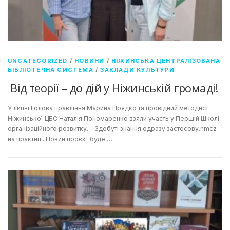
UNCATEGORIZED
/
НОВИНИ
/
НІЖИНСЬКА ЦЕНТРАЛІЗОВАНА
БІБЛІОТЕЧНА СИСТЕМА
/
ЗАКЛАДИ КУЛЬТУРИ
Від теорії – до дій у Ніжинській громаді!
У липні Голова правління Марина Прядко та провідний методист
Ніжинської ЦБС Наталія Пономаренко взяли участь у Першій Школі
організаційного розвитку. Здобуті знання одразу застосову.nmcz
на практиці. Новий проєкт буде …