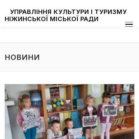
Skip
to
УПРАВЛІННЯ КУЛЬТУРИ І ТУРИЗМУ
content
НІЖИНСЬКОЇ МІСЬКОЇ РАДИ
Menu
ПРО УПРАВЛІННЯ
ЗАКЛАДИ КУЛЬТУРИ
ТУРИЗМ
НАЦІОНАЛЬНІ СПІЛЬНОТИ
ЗАХОДИ
НІЖИН МИСТЕЦЬКИЙ
ФОТОГАЛЕРЕЯ
ДОСТУП ДО ІНФОРМАЦІЇ
НОВИНИ