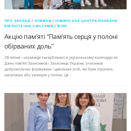
ПРО ЗАКЛАД
/
НОВИНИ
/
НІЖИНСЬКА ЦЕНТРАЛІЗОВАНА
БІБЛІОТЕЧНА СИСТЕМА
/
ФІЛІЇ
Акцію пам’яті “Пам’ять серця у полоні
обірваних доль”
28 липня – назавжди закарбовано в українському календарі як
День пам’яті Захисників і Захисниць України, учасників
добровольчих формувань і цивільних осіб, які були страчені,
закатовані або загинули у полоні. Ця …