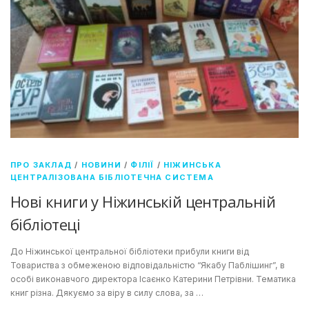
ПРО ЗАКЛАД
/
НОВИНИ
/
ФІЛІЇ
/
НІЖИНСЬКА
ЦЕНТРАЛІЗОВАНА БІБЛІОТЕЧНА СИСТЕМА
Нові книги у Ніжинській центральній
бібліотеці
До Ніжинської центральної бібліотеки прибули книги від
Товариства з обмеженою відповідальністю “Якабу Паблішинг”, в
особі виконавчого директора Ісаєнко Катерини Петрівни. Тематика
книг різна. Дякуємо за віру в силу слова, за …