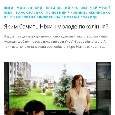
НІЖИН МИСТЕЦЬКИЙ
/
НІЖИНСЬКИЙ КРАЄЗНАВЧИЙ МУЗЕЙ
ІМЕНІ ІВАНА СПАСЬКОГО
/
НОВИНИ
/
НОВИНИ
/
НІЖИНСЬКА
ЦЕНТРАЛІЗОВАНА БІБЛІОТЕЧНА СИСТЕМА
/
ЗАХОДИ
Яким бачить Ніжин молоде покоління?
Від ідеї та сценарію до зйомок – цю відеовізитівку створила наша
молодь, щоб по-новому показати всій Україні своє рідне місто А
коли наші юнаки та дівчата розповідають про Ніжин, виходять …