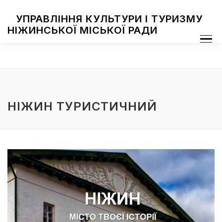
Skip
to
УПРАВЛІННЯ КУЛЬТУРИ І ТУРИЗМУ
content
НІЖИНСЬКОЇ МІСЬКОЇ РАДИ
Menu
ПРО УПРАВЛІННЯ
ЗАКЛАДИ КУЛЬТУРИ
ТУРИЗМ
НАЦІОНАЛЬНІ СПІЛЬНОТИ
ЗАХОДИ
НІЖИН МИСТЕЦЬКИЙ
ФОТОГАЛЕРЕЯ
ДОСТУП ДО ІНФОРМАЦІЇ
НІЖИН ТУРИСТИЧНИЙ