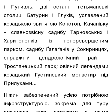
і Путивль, дві останні гетьманські
столиці Батурин і Глухів, уславлений
козацькою звитягою Конотоп, Качанівку
– славнозвісну садибу Тарновських і
Харитоненків із неперевершеним
парком, садибу Ґалаґанів у Сокиринцях,
справжній дендрологічний рай –
Тростянецький парк; овіяний легендами
козацький Густинський монастир під
Прилуками…
Ніжин забезпечений усією потрібною
інфраструктурою, зокрема для туру