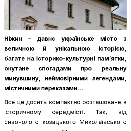
Ніжин – давнє українське місто з
величною й унікальною історією,
багате на історико-культурні пам’ятки,
окутане спогадами про реальну
минувшину, неймовірними легендами,
містичними переказами…
Все це досить компактно розташоване в
історичному середмісті. Так, від
сивочолого козацького Миколаївського