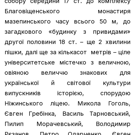
собору середини 17 ст. до комплексу
Благовіщенського монастиря
мазепинського часу всього 50 м, до
загадкового «будинку з привидами»
другої половини 18 ст. – ще 2 хвилини
пішки, далі ще за кількасот метрів – ціле
університетське містечко з величною,
овіяною величчю знакових для
української й світової культури
випускників історією, спорудою
Ніжинського ліцею. Микола Гоголь,
Євген Гребінка, Василь Тарновський,
Пилип Морачевський, Володимир
Рєзанов, Петро Одарченко, Євген